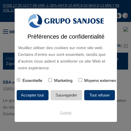
07/08 17:35 ULT:7,99 VAR:-1,36% ANT:8,10 APE:8,04 MAX:8,13 MIN:7,99
VOL:17664
MENU
Préférences de confidentialité
ES
EN
FR
PT
Veuillez utiliser des cookies sur notre site web.
Certains d'entre eux sont essentiels, tandis que
PRESS ROOM >
NEWS
> EBA construira le CEP Gorbeia de
d'autres nous aident à améliorer ce site Web et
Zigoiti-Gopegi, Álava
votre expérience.
Essentielle
Marketing
Moyens externes
EBA construira le CEP Gorbeia de Zigoiti-Gopegi, Álava
13/01/2010
Le gouvernement Basque a attribué á EBA le chantier d´édification
du nouveau Centre d´ Education Infantile et Primaire (CEP)
Cookies
Gorbeia de Zigoiti-Gopegi, Álava.