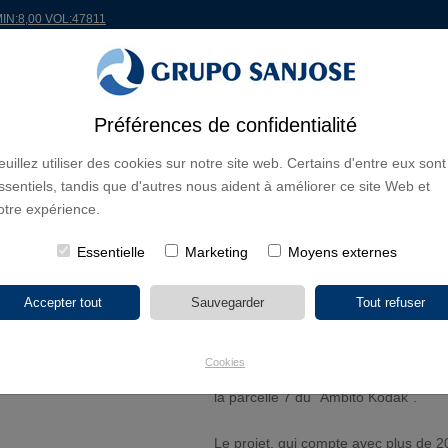
MIN:8,00 VOL:47811
ONDE
PROJETS
ACTIONNAIRES ET INVESTISSEURS
INNOVATION
RSC
R
Préférences de confidentialité
euillez utiliser des cookies sur notre site web. Certains d'entre eux sont
ent plurifamilial dans la parcelle 7 du Complejo Residencial El Quin
ssentiels, tandis que d'autres nous aident à améliorer ce site Web et
otre expérience.
SANJOSE construira un bâtiment pl
Essentielle
Marketing
Moyens externes
Residencial El Quintanar de Las 
02/06/2025
Levitt Las Rozas Residencial II a at
sous la certification BREEAM, d’un bâ
Cookies
Residencial El Quintanar, situé dans
la parcelle 7 du ´Ámbito Kodak`.
Le projet, qui compte avec plus de 