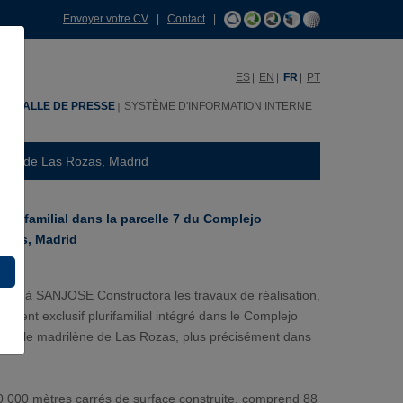
Envoyer votre CV
|
Contact
|
ES
EN
FR
PT
H
SALLE DE PRESSE
SYSTÈME D'INFORMATION INTERNE
tanar de Las Rozas, Madrid
urifamilial dans la parcelle 7 du Complejo
Rozas, Madrid
tribué à SANJOSE Constructora les travaux de réalisation,
timent exclusif plurifamilial intégré dans le Complejo
 la ville madrilène de Las Rozas, plus précisément dans
20 000 mètres carrés de surface construite, comprend 88