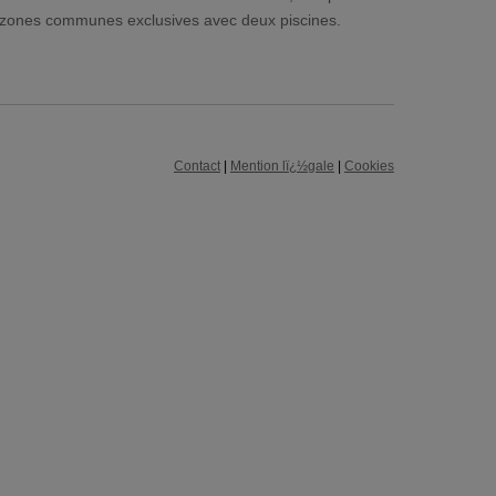
s zones communes exclusives avec deux piscines.
Contact
|
Mention lï¿½gale
|
Cookies