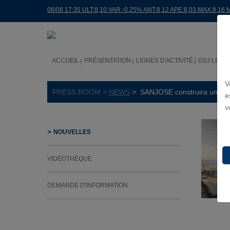
06/08 17:35 ULT:8,10 VAR:-0,25% ANT:8,12 APE:8,03 MAX:8,16 
ACCUEIL
PRÉSENTATION
LIGNES D'ACTIVITÉ
GSJ LE M
V
PRESS ROOM >
NEWS
> SANJOSE construira un bâtim
e
v
NOUVELLES
VIDÉOTHÈQUE
DEMANDE D'INFORMATION