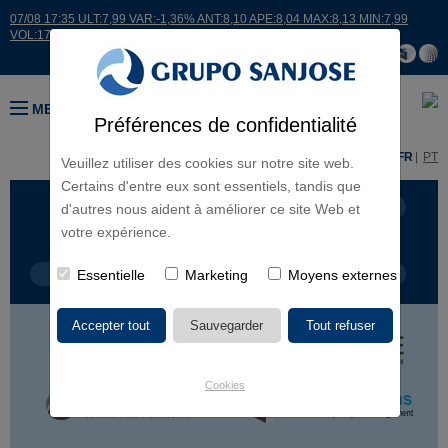
07/08 17:35 ULT:7,99 VAR:-1,36% ANT:8,10 APE:8,04 MAX:8,13 MIN:7,99
VOL:17664
MENU
Préférences de confidentialité
ES
EN
FR
PT
Veuillez utiliser des cookies sur notre site web.
Certains d'entre eux sont essentiels, tandis que
LIGNES D'ACTIVITÉ
CONTINENTS
d'autres nous aident à améliorer ce site Web et
votre expérience.
TYPE DE PROJET
Essentielle
Marketing
NOM DU PROJET
Moyens externes
Cookies