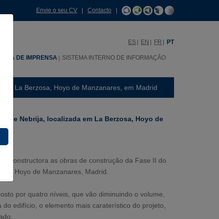
Envie o seu CV
|
Contacto
|
ES
EN
FR
PT
SALA DE IMPRENSA
SISTEMA INTERNO DE INFORMAÇÃO
zada em La Berzosa, Hoyo de Manzanares, em Madrid
ade de Nebrija, localizada em La Berzosa, Hoyo de
SE Constructora as obras de construção da Fase II do
ado em Hoyo de Manzanares, Madrid.
osto por quatro níveis, que vão diminuindo o volume,
o edifício, o elemento mais caraterístico do projeto,
ado.