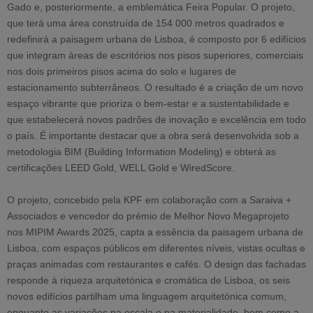
Gado e, posteriormente, a emblemática Feira Popular. O projeto,
que terá uma área construída de 154 000 metros quadrados e
redefinirá a paisagem urbana de Lisboa, é composto por 6 edifícios
que integram áreas de escritórios nos pisos superiores, comerciais
nos dois primeiros pisos acima do solo e lugares de
estacionamento subterrâneos. O resultado é a criação de um novo
espaço vibrante que prioriza o bem-estar e a sustentabilidade e
que estabelecerá novos padrões de inovação e excelência em todo
o país. É importante destacar que a obra será desenvolvida sob a
metodologia BIM (Building Information Modeling) e obterá as
certificações LEED Gold, WELL Gold e WiredScore.
O projeto, concebido pela KPF em colaboração com a Saraiva +
Associados e vencedor do prémio de Melhor Novo Megaprojeto
nos MIPIM Awards 2025, capta a essência da paisagem urbana de
Lisboa, com espaços públicos em diferentes níveis, vistas ocultas e
praças animadas com restaurantes e cafés. O design das fachadas
responde à riqueza arquitetónica e cromática de Lisboa, os seis
novos edifícios partilham uma linguagem arquitetónica comum,
enquanto as variações na escala e na materialidade, bem como a