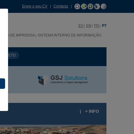
Envie o seu CV
|
Contacto
|
ES
EN
FR
PT
SALA DE IMPRENSA
SISTEMA INTERNO DE INFORMAÇÃO
PROJETO
|
+ INFO