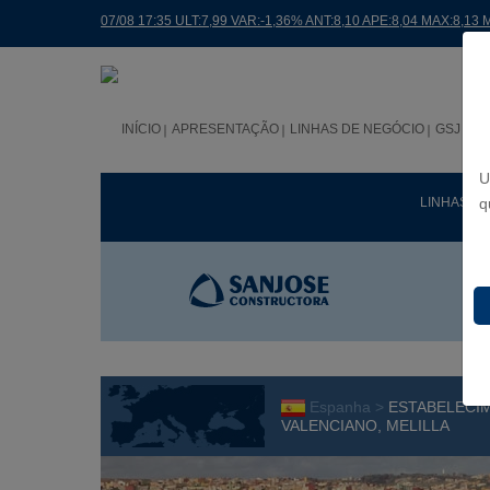
07/08 17:35 ULT:7,99 VAR:-1,36% ANT:8,10 APE:8,04 MAX:8,13 
INÍCIO
APRESENTAÇÃO
LINHAS DE NEGÓCIO
GSJ NO
U
LINHAS D
q
Espanha >
ESTABELECI
VALENCIANO, MELILLA