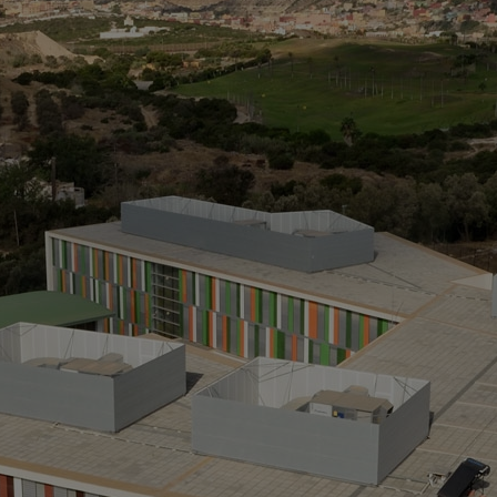
E
J
> 
> 