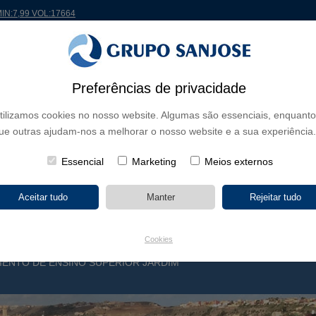
MIN:7,99 VOL:17664
 MUNDO
PROJETOS
ACIONISTAS E INVESTIDORES
INOVAÇÃO
RSC
RH
Preferências de privacidade
tilizamos cookies no nosso website. Algumas são essenciais, enquanto
E NEGÓCIO
ue outras ajudam-nos a melhorar o nosso website e a sua experiência.
CONTINENTES
TIPOLOGIA DE OBRA
NOME DO 
Essencial
Marketing
Meios externos
Cookies
MENTO DE ENSINO SUPERIOR JARDIM