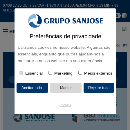
07/08 17:35 ULT:7,99 VAR:-1,36% ANT:8,10 APE:8,04 MAX:8,13 MIN:7,99
VOL:17664
MENU
Preferências de privacidade
ES
EN
FR
PT
Utilizamos cookies no nosso website. Algumas são
essenciais, enquanto que outras ajudam-nos a
LINHAS DE NEGÓCIO
CONTINENTES
melhorar o nosso website e a sua experiência.
Essencial
Marketing
Meios externos
TIPOLOGIA DE OBRA
NOME DO PROJETO
Cookies