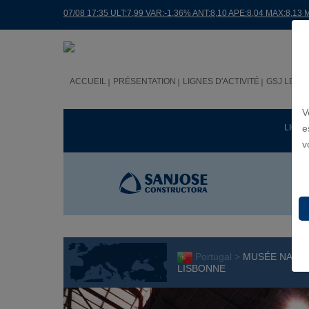
07/08 17:35 ULT:7,99 VAR:-1,36% ANT:8,10 APE:8,04 MAX:8,13 
ACCUEIL
PRÉSENTATION
LIGNES D'ACTIVITÉ
GSJ LE M
V
LIGNE
e
v
Portugal >
MUSÉE NATIO
LISBONNE