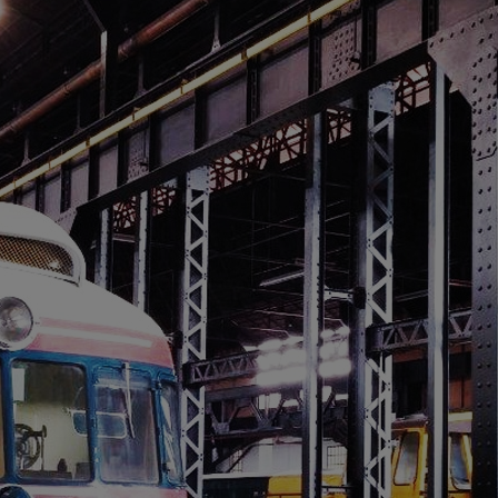
M
E
> 
> 