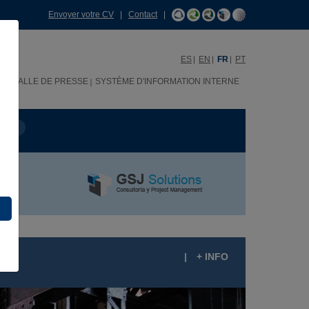
Envoyer votre CV
|
Contact
|
ES
EN
FR
PT
H
SALLE DE PRESSE
SYSTÈME D'INFORMATION INTERNE
OJET
|
+ INFO