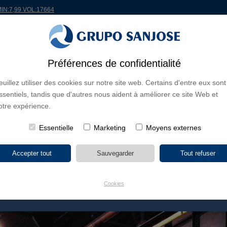
MIN:7,99 VOL:17664
ONDE
PROJETS
ACTIONNAIRES ET INVESTISSEURS
INNOVATION
RSC
R
Préférences de confidentialité
euillez utiliser des cookies sur notre site web. Certains d'entre eux sont
S D'ACTIVITÉ
ssentiels, tandis que d'autres nous aident à améliorer ce site Web et
CONTINENTS
TYPE DE PROJET
NOM DU PR
otre expérience.
Essentielle
Marketing
Moyens externes
Cookies
NAL FERROVIAIRE DE ENTRONCAMENTO,