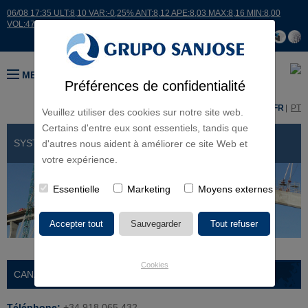
06/08 17:35 ULT:8,10 VAR:-0,25% ANT:8,12 APE:8,03 MAX:8,16 MIN:8,00
VOL:47811
MENU
Préférences de confidentialité
ES
EN
FR
PT
Veuillez utiliser des cookies sur notre site web.
Certains d'entre eux sont essentiels, tandis que
SYSTÈME D'INFORMATION INTERNE
d'autres nous aident à améliorer ce site Web et
votre expérience.
Essentielle
Marketing
Moyens externes
Cookies
CANAUX D'INFORMATION INTERNES
Téléphone:
+34 918 065 432