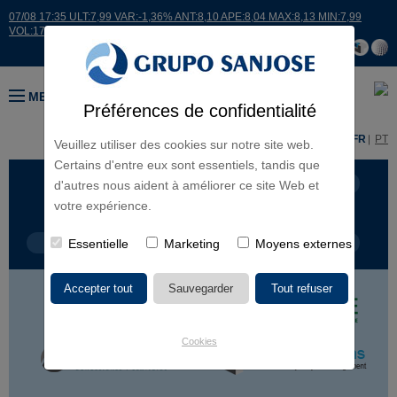
07/08 17:35 ULT:7,99 VAR:-1,36% ANT:8,10 APE:8,04 MAX:8,13 MIN:7,99
VOL:17664
MENU
Préférences de confidentialité
ES
EN
FR
PT
Veuillez utiliser des cookies sur notre site web.
Certains d'entre eux sont essentiels, tandis que
LIGNES D'ACTIVITÉ
CONTINENTS
d'autres nous aident à améliorer ce site Web et
votre expérience.
TYPE DE PROJET
Essentielle
Marketing
NOM DU PROJET
Moyens externes
Cookies