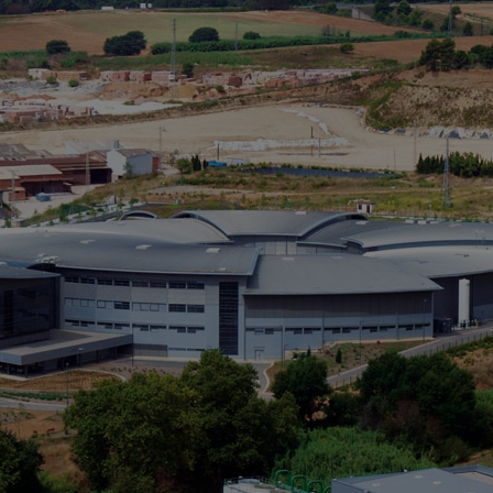
C
E
C
D
V
Fo
to
de
l’
Ce
co
MW
CO
le
un
sy
én