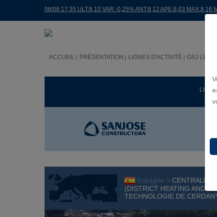
06/08 17:35 ULT:8,10 VAR:-0,25% ANT:8,12 APE:8,03 MAX:8,16 
ACCUEIL
PRÉSENTATION
LIGNES D'ACTIVITÉ
GSJ LE M
V
LIGNE
e
v
Espagne >
CENTRALE D
(DISTRICT HEATING AND CO
TECHNOLOGIE DE CERDANY