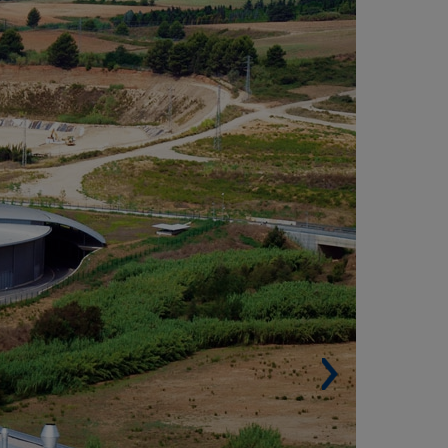
ENTRALE DE POLYGÉNÉRATION DE FROID
T CHALEUR (DISTRICT HEATING AND
OOLING) ST-4 DU PARC DE LA SCIENCE ET
E LA TECHNOLOGIE DE CERDANYOLA DU
ALLÈS, BARCELONE (ESPAGNE)
urnisseur d’énergie électrique et thermique de
ut le complexe, inclut le premier accélérateur
 particules d’Espagne et du Sudouest de
Europe: Synchrotron Alba.
tte Centrale obtient une réduction de la
nsommation d’énergie primaire de 109.000
h/an et évitera l’émission de 7.500 tonnes de
2 annuellement (21.000 Tn une fois conclues
s quatre centrales projetées), ce qui représente
 chiffre proche de 35% par rapport aux
stèmes traditionnels, grâce à l’utilisation d’une
ergie qui habituellement se perd (la chaleur