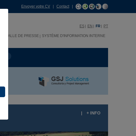
Envoyer votre CV
|
Contact
|
ES
EN
FR
PT
H
SALLE DE PRESSE
SYSTÈME D'INFORMATION INTERNE
OJET
|
+ INFO