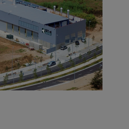
e génère les moteurs électriques) pour
oduire l’eau chaude et froide. Basée sur une
nception qui maximise l’efficacité et l’économie
ergétique elle compte une variété complexe de
chnologies qui sont présentes dans cette
ntrale:
Moteurs de cogénération. 3 de 3,35 MW de
issance chacun.
Machines d’absorption. 2 de 50 MW c/unité.
Refroidisseurs. 2 de 5 MW.
Réservoirs. 2 de 5.000 m3.
Chaudières. 2 de 4 MW.
Tour de réfrigération.