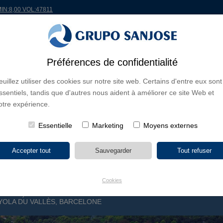
MIN:8,00 VOL:47811
ONDE
PROJETS
ACTIONNAIRES ET INVESTISSEURS
INNOVATION
RSC
R
Préférences de confidentialité
euillez utiliser des cookies sur notre site web. Certains d'entre eux sont
S D'ACTIVITÉ
ssentiels, tandis que d'autres nous aident à améliorer ce site Web et
CONTINENTS
TYPE DE PROJET
NOM DU PR
otre expérience.
Essentielle
Marketing
Moyens externes
Cookies
E POLYGÉNÉRATION DE FROID ET CHALEUR
OLING) ST-4 DU PARC DE LA SCIENCE ET DE LA
OLA DU VALLÈS, BARCELONE