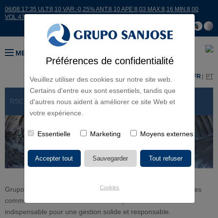
06/08 17:35 ULT:8,10 VAR:-0,25% ANT:8,10 APE:8,03 MAX:8,16 MIN:8,00
VOL:47811
MENU
Préférences de confidentialité
ES
EN
FR
PT
Veuillez utiliser des cookies sur notre site web.
Certains d'entre eux sont essentiels, tandis que
RSC
> GESTION DES RISQUES ET ASSURANCES
d'autres nous aident à améliorer ce site Web et
votre expérience.
Essentielle
Marketing
Moyens externes
Cookies
Grupo SANJOSE continue à parier dans la Gestion des Risques
comme instrument vertébral de l’entreprise et comme outil
indispensable pour une gestion solide et responsable.