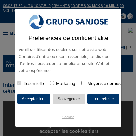
06/08 17:35 ULT:8,10 VAR:-0,25% ANT:8,10 APE:8,03 MAX:8,16 MIN:8,00
VOL:47811
MENU
Préférences de confidentialité
ES
EN
FR
PT
Veuillez utiliser des cookies sur notre site web.
Certains d'entre eux sont essentiels, tandis que
ACTIONNAIRES E INVESTISSEURS
> PRÉSENTATIONS
d'autres nous aident à améliorer ce site Web et
D'ENTREPRISES
votre expérience.
Essentielle
Marketing
Moyens externes
Interview de José Luis González Rodríguez,
Gérant Général Grupo SANJOSE
Cookies