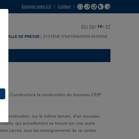
Envoyer votre CV
|
Contact
|
ES
EN
FR
PT
H
SALLE DE PRESSE
SYSTÈME D'INFORMATION INTERNE
Sanjose Constructora la construction du nouveau CEIP
 la construction, sur le même terrain, d’un nouveau
enfants, qui actuellement se trouve sur une autre
tres carrés, tous les enseignements de ce centre.