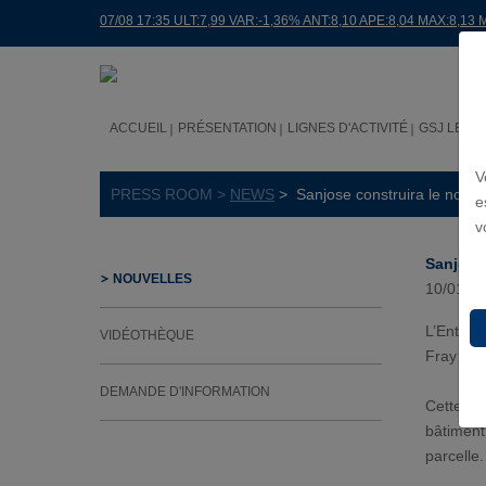
07/08 17:35 ULT:7,99 VAR:-1,36% ANT:8,10 APE:8,04 MAX:8,13 
ACCUEIL
PRÉSENTATION
LIGNES D'ACTIVITÉ
GSJ LE M
V
PRESS ROOM >
NEWS
> Sanjose construira le nouv
e
v
Sanjose
NOUVELLES
10/01/2
L’Ente P
VIDÉOTHÈQUE
Fray Alb
DEMANDE D'INFORMATION
Cette op
bâtiment
parcelle