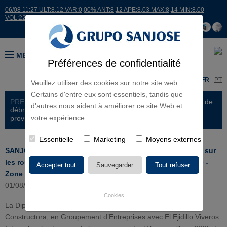
06/08 11:27 ULT:8,12 VAR:0,00% ANT:8,12 APE:8,03 MAX:8,14 MIN:8,00
VOL:22460
MENU
Préférences de confidentialité
ES
EN
FR
PT
Veuillez utiliser des cookies sur notre site web.
Certains d'entre eux sont essentiels, tandis que
PRESS ROOM >
NEWS
> SANJOSE réalisera la campagne de
d'autres nous aident à améliorer ce site Web et
débroussaillage 2025 sur les routes départementales de la
votre expérience.
province de La Corogne - Zone C
Essentielle
Marketing
Moyens externes
SANJOSE réalisera la campagne de débroussaillage 2025 sur
les routes départementales de la province de La Corogne -
Zone C
01/08/2025
Cookies
La Diputación Provincial de A Coruña a attribué à SANJOSE
Constructora, en Groupement d’Entreprises avec El Ejidillo Viveros