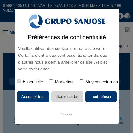
07/08 17:35 ULT:7,99 VAR:-1,36% ANT:8,10 APE:8,04 MAX:8,13 MIN:7,99
VOL:17664
MENU
Préférences de confidentialité
ES
EN
FR
PT
Veuillez utiliser des cookies sur notre site web.
Certains d'entre eux sont essentiels, tandis que
LIGNES D'ACTIVITÉ
CONTINENTS
d'autres nous aident à améliorer ce site Web et
votre expérience.
TYPE DE PROJET
Essentielle
Marketing
NOM DU PROJET
Moyens externes
Cookies