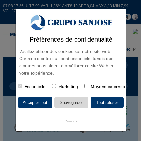
07/08 17:35 ULT:7,99 VAR:-1,36% ANT:8,10 APE:8,04 MAX:8,13 MIN:7,99
VOL:17664
MENU
Préférences de confidentialité
ES
EN
FR
PT
Veuillez utiliser des cookies sur notre site web.
Certains d'entre eux sont essentiels, tandis que
LIGNES D'ACTIVITÉ
CONTINENTS
d'autres nous aident à améliorer ce site Web et
votre expérience.
TYPE DE PROJET
Essentielle
Marketing
NOM DU PROJET
Moyens externes
Cookies