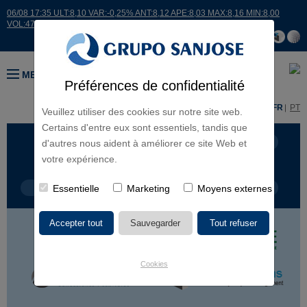
06/08 17:35 ULT:8,10 VAR:-0,25% ANT:8,12 APE:8,03 MAX:8,16 MIN:8,00
VOL:47811
MENU
Préférences de confidentialité
ES
EN
FR
PT
Veuillez utiliser des cookies sur notre site web.
Certains d'entre eux sont essentiels, tandis que
LIGNES D'ACTIVITÉ
CONTINENTS
d'autres nous aident à améliorer ce site Web et
votre expérience.
TYPE DE PROJET
Essentielle
Marketing
NOM DU PROJET
Moyens externes
Cookies