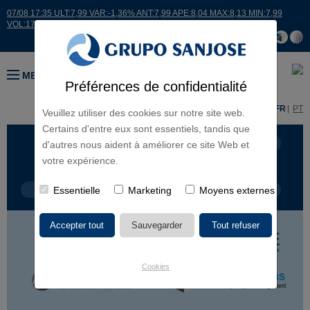
07/08 17:35 ULT:7,99 VAR:-1,36% ANT:7,99 APE:8,04 MAX:8,13 MIN:7,99
VOL:17664
MENU
Préférences de confidentialité
ES
EN
FR
PT
Veuillez utiliser des cookies sur notre site web.
Certains d'entre eux sont essentiels, tandis que
LIGNES D'ACTIVITÉ
CONTINENTS
d'autres nous aident à améliorer ce site Web et
votre expérience.
TYPE DE PROJET
Essentielle
Marketing
NOM DU PROJET
Moyens externes
Cookies