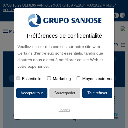
07/08 10:29 ULT:8,05 VAR:-0,62% ANT:8,10 APE:8,04 MAX:8,12 MIN:8,04
VOL:7515
MENU
Préférences de confidentialité
ES
EN
FR
PT
Veuillez utiliser des cookies sur notre site web.
Certains d'entre eux sont essentiels, tandis que
LIGNES D'ACTIVITÉ
CONTINENTS
d'autres nous aident à améliorer ce site Web et
votre expérience.
TYPE DE PROJET
Essentielle
Marketing
NOM DU PROJET
Moyens externes
Cookies