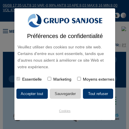
06/08 17:35 ULT:8,10 VAR:-0,99% ANT:8,10 APE:8,03 MAX:8,16 MIN:8,00
VOL:47811
MENU
Préférences de confidentialité
ES
EN
FR
PT
Veuillez utiliser des cookies sur notre site web.
Certains d'entre eux sont essentiels, tandis que
LIGNES D'ACTIVITÉ
CONTINENTS
d'autres nous aident à améliorer ce site Web et
votre expérience.
TYPE DE PROJET
Essentielle
Marketing
NOM DU PROJET
Moyens externes
Cookies