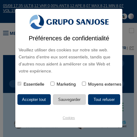
05/08 17:35 ULT:8,12 VAR:0,00% ANT:8,12 APE:8,07 MAX:8,21 MIN:8,07
VOL:15007
MENU
Préférences de confidentialité
ES
EN
FR
PT
Veuillez utiliser des cookies sur notre site web.
Certains d'entre eux sont essentiels, tandis que
LIGNES D'ACTIVITÉ
CONTINENTS
d'autres nous aident à améliorer ce site Web et
votre expérience.
TYPE DE PROJET
Essentielle
Marketing
NOM DU PROJET
Moyens externes
Cookies