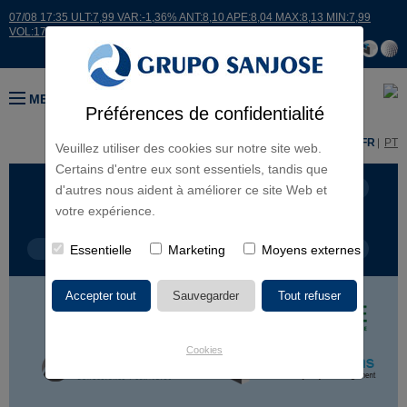
07/08 17:35 ULT:7,99 VAR:-1,36% ANT:8,10 APE:8,04 MAX:8,13 MIN:7,99
VOL:17664
MENU
Préférences de confidentialité
ES
EN
FR
PT
Veuillez utiliser des cookies sur notre site web.
Certains d'entre eux sont essentiels, tandis que
LIGNES D'ACTIVITÉ
CONTINENTS
d'autres nous aident à améliorer ce site Web et
votre expérience.
TYPE DE PROJET
Essentielle
Marketing
NOM DU PROJET
Moyens externes
Cookies