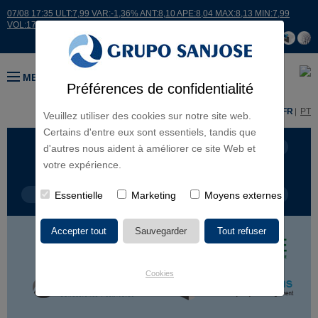
07/08 17:35 ULT:7,99 VAR:-1,36% ANT:8,10 APE:8,04 MAX:8,13 MIN:7,99
VOL:17664
MENU
Préférences de confidentialité
ES
EN
FR
PT
Veuillez utiliser des cookies sur notre site web.
Certains d'entre eux sont essentiels, tandis que
LIGNES D'ACTIVITÉ
CONTINENTS
d'autres nous aident à améliorer ce site Web et
votre expérience.
TYPE DE PROJET
Essentielle
Marketing
NOM DU PROJET
Moyens externes
Cookies