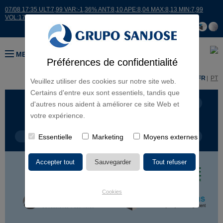
07/08 17:35 ULT:7,99 VAR:-1,36% ANT:8,10 APE:8,04 MAX:8,13 MIN:7,99
VOL:17664
MENU
Préférences de confidentialité
ES
EN
FR
PT
Veuillez utiliser des cookies sur notre site web.
Certains d'entre eux sont essentiels, tandis que
LIGNES D'ACTIVITÉ
CONTINENTS
d'autres nous aident à améliorer ce site Web et
votre expérience.
TYPE DE PROJET
Essentielle
Marketing
NOM DU PROJET
Moyens externes
Cookies