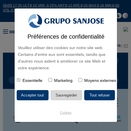
06/08 17:35 ULT:8,10 VAR:-0,25% ANT:8,12 APE:8,03 MAX:8,16 MIN:8,00
VOL:47811
MENU
Préférences de confidentialité
ES
EN
FR
PT
Veuillez utiliser des cookies sur notre site web.
Certains d'entre eux sont essentiels, tandis que
LIGNES D'ACTIVITÉ
CONTINENTS
d'autres nous aident à améliorer ce site Web et
votre expérience.
TYPE DE PROJET
Essentielle
Marketing
NOM DU PROJET
Moyens externes
Cookies