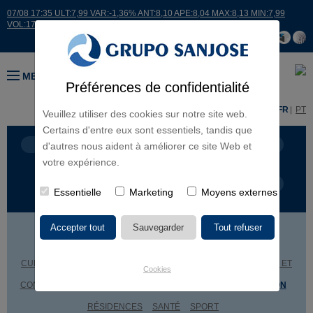
07/08 17:35 ULT:7,99 VAR:-1,36% ANT:8,10 APE:8,04 MAX:8,13 MIN:7,99
VOL:17664
MENU
Préférences de confidentialité
ES
EN
FR
PT
Veuillez utiliser des cookies sur notre site web.
Certains d'entre eux sont essentiels, tandis que
LIGNES D'ACTIVITÉ
CONTINENTS
d'autres nous aident à améliorer ce site Web et
votre expérience.
TYPE DE PROJET
NOM DU PROJET
Essentielle
Marketing
Moyens externes
BÂTIMENTS ADMINISTRATIFS
CENTRES COMMERCIAUX
CULTURE
ÉDUCATION
GÉNIE CIVIL
HÔTELS
INGÉNIERIE ET
Cookies
CONSTRUCTION INDUSTRIELLE
LOGEMENT
RÉHABILITATION
RÉSIDENCES
SANTÉ
SPORT