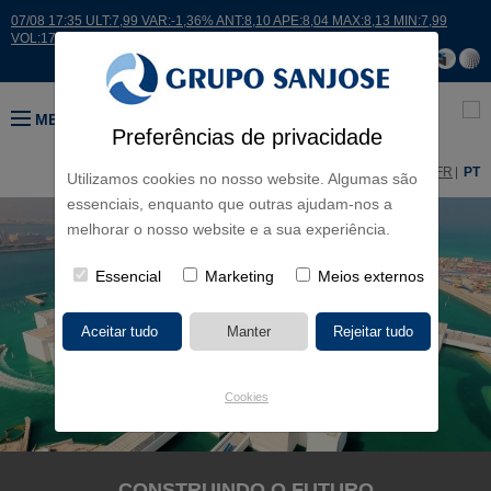
07/08 17:35 ULT:7,99 VAR:-1,36% ANT:8,10 APE:8,04 MAX:8,13 MIN:7,99
VOL:17664
MENU
Preferências de privacidade
ES
EN
FR
PT
Utilizamos cookies no nosso website. Algumas são
essenciais, enquanto que outras ajudam-nos a
melhorar o nosso website e a sua experiência.
Essencial
Marketing
Meios externos
Cookies
CONSTRUINDO O FUTURO