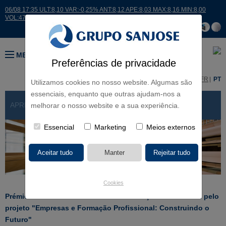
06/08 17:35 ULT:8,10 VAR:-0,25% ANT:8,12 APE:8,03 MAX:8,16 MIN:8,00
VOL:47811
MENU
Preferências de privacidade
ES
EN
FR
PT
Utilizamos cookies no nosso website. Algumas são
essenciais, enquanto que outras ajudam-nos a
APRESENTAÇÃO
> PRÉMIOS E DISTINÇÕES
melhorar o nosso website e a sua experiência.
Essencial
Marketing
Meios externos
Cookies
Prémio de Excelência no Ensino e Formação Profissional pelo
projeto "Empresas e Formação Profissional: Construindo o
Futuro"