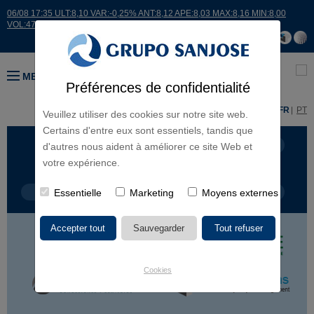
06/08 17:35 ULT:8,10 VAR:-0,25% ANT:8,12 APE:8,03 MAX:8,16 MIN:8,00
VOL:47811
MENU
Préférences de confidentialité
ES
EN
FR
PT
Veuillez utiliser des cookies sur notre site web.
Certains d'entre eux sont essentiels, tandis que
LIGNES D'ACTIVITÉ
CONTINENTS
d'autres nous aident à améliorer ce site Web et
votre expérience.
TYPE DE PROJET
Essentielle
Marketing
NOM DU PROJET
Moyens externes
Cookies