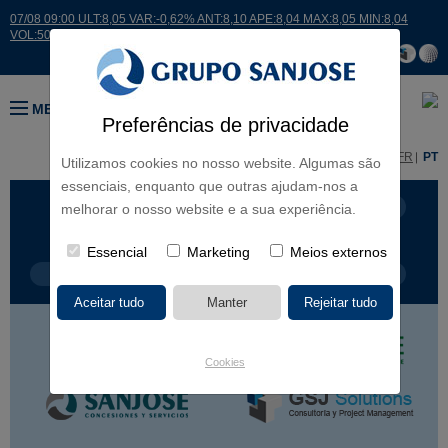
07/08 09:00 ULT:8,05 VAR:-0,62% ANT:8,10 APE:8,04 MAX:8,05 MIN:8,04
VOL:507
MENU
Preferências de privacidade
ES
EN
FR
PT
Utilizamos cookies no nosso website. Algumas são
essenciais, enquanto que outras ajudam-nos a
LINHAS DE NEGÓCIO
CONTINENTES
melhorar o nosso website e a sua experiência.
Essencial
Marketing
Meios externos
TIPOLOGIA DE OBRA
NOME DO PROJETO
Cookies