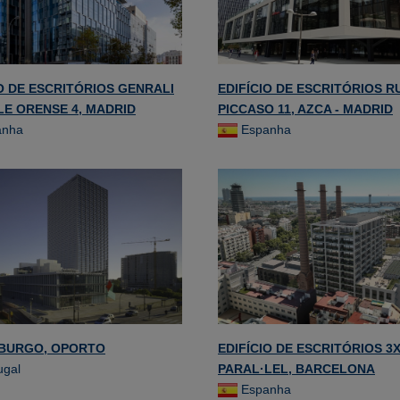
IO DE ESCRITÓRIOS GENRALI
EDIFÍCIO DE ESCRITÓRIOS R
LE ORENSE 4, MADRID
PICCASO 11, AZCA - MADRID
anha
Espanha
BURGO, OPORTO
EDIFÍCIO DE ESCRITÓRIOS 3
ugal
PARAL·LEL, BARCELONA
Espanha