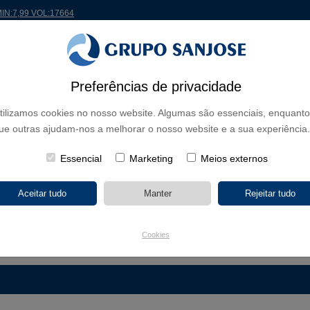
MIN:7,99 VOL:17664
 MUNDO
PROJETOS
ACIONISTAS E INVESTIDORES
INOVAÇÃO
RSC
RH
Preferências de privacidade
tilizamos cookies no nosso website. Algumas são essenciais, enquanto
DE NEGÓCIO
ue outras ajudam-nos a melhorar o nosso website e a sua experiência.
CONTINENTES
TIPOLOGIA DE OBRA
NOME DO 
Essencial
Marketing
Meios externos
EDIFÍCIOS ADMINISTRATIVOS
EDUCAÇÃO
ENGENHARIA INDUSTRIAL E 
INFRAESTRUTURAS
REABILITAÇÃO
RESIDÊNCIAS
SAÚDE
Cookies