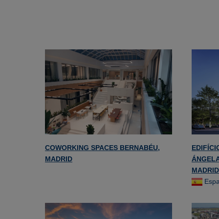
COWORKING SPACES BERNABÉU,
EDIFÍC
MADRID
ÁNGELA 
MADRID
Esp