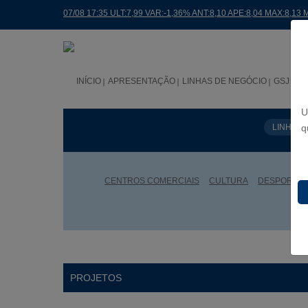
07/08 17:35 ULT:7,99 VAR:-1,36% ANT:8,10 APE:8,04 MAX:8,13 
INÍCIO
APRESENTAÇÃO
LINHAS DE NEGÓCIO
GSJ NO
U
LINHAS 
q
CENTROS COMERCIAIS
CULTURA
DESPORTO
PROJETOS