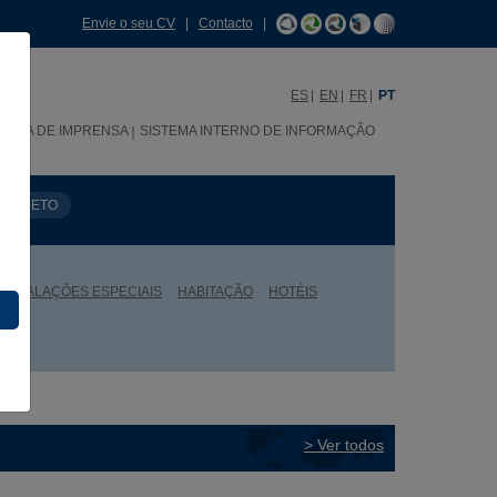
Envie o seu CV
|
Contacto
|
ES
EN
FR
PT
SALA DE IMPRENSA
SISTEMA INTERNO DE INFORMAÇÃO
PROJETO
INSTALAÇÕES ESPECIAIS
HABITAÇÃO
HOTÉIS
> Ver todos