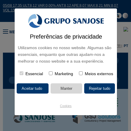
05/08 17:35 ULT:8,12 VAR:0,00% ANT:8,12 APE:8,07 MAX:8,21 MIN:8,07
VOL:15007
MENU
Preferências de privacidade
ES
EN
FR
PT
Utilizamos cookies no nosso website. Algumas são
essenciais, enquanto que outras ajudam-nos a
LINHAS DE NEGÓCIO
CONTINENTES
melhorar o nosso website e a sua experiência.
Essencial
Marketing
Meios externos
TIPOLOGIA DE OBRA
NOME DO PROJETO
Cookies