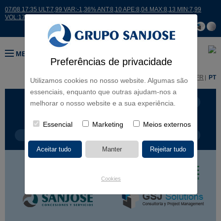
07/08 17:35 ULT:7,99 VAR:-1,36% ANT:8,10 APE:8,04 MAX:8,13 MIN:7,99
VOL:17664
MENU
Preferências de privacidade
ES
EN
FR
PT
Utilizamos cookies no nosso website. Algumas são
essenciais, enquanto que outras ajudam-nos a
LINHAS DE NEGÓCIO
CONTINENTES
melhorar o nosso website e a sua experiência.
Essencial
Marketing
Meios externos
TIPOLOGIA DE OBRA
NOME DO PROJETO
Cookies