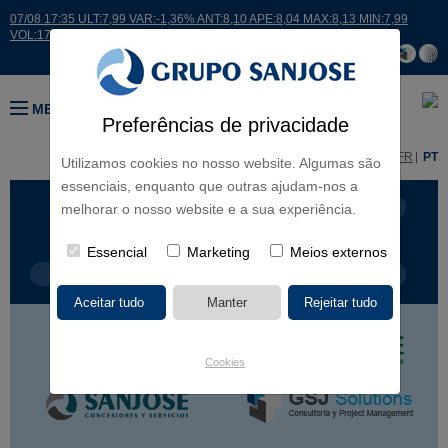
07/08 17:35 ULT:7,99 VAR:-1,36% ANT:8,10 APE:8,04 MAX:8,13 MIN:7,99
VOL:17664
MENU
Preferências de privacidade
ES
EN
FR
PT
Utilizamos cookies no nosso website. Algumas são
essenciais, enquanto que outras ajudam-nos a
LINHAS DE NEGÓCIO
CONTINENTES
melhorar o nosso website e a sua experiência.
Essencial
Marketing
Meios externos
TIPOLOGIA DE OBRA
NOME DO PROJETO
Cookies