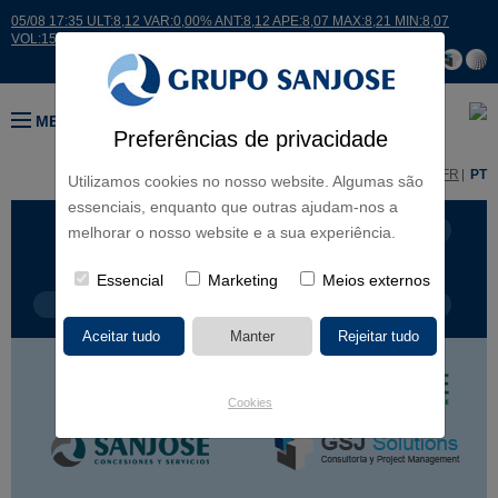
05/08 17:35 ULT:8,12 VAR:0,00% ANT:8,12 APE:8,07 MAX:8,21 MIN:8,07
VOL:15007
MENU
Preferências de privacidade
ES
EN
FR
PT
Utilizamos cookies no nosso website. Algumas são
essenciais, enquanto que outras ajudam-nos a
LINHAS DE NEGÓCIO
CONTINENTES
melhorar o nosso website e a sua experiência.
Essencial
Marketing
Meios externos
TIPOLOGIA DE OBRA
NOME DO PROJETO
Cookies