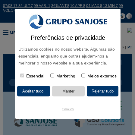
07/08 17:35 ULT:7,99 VAR:-1,36% ANT:8,10 APE:8,04 MAX:8,13 MIN:7,99
VOL:17664
MENU
Preferências de privacidade
ES
EN
FR
PT
Utilizamos cookies no nosso website. Algumas são
essenciais, enquanto que outras ajudam-nos a
LINHAS DE NEGÓCIO
CONTINENTES
melhorar o nosso website e a sua experiência.
Essencial
Marketing
Meios externos
TIPOLOGIA DE OBRA
NOME DO PROJETO
Cookies