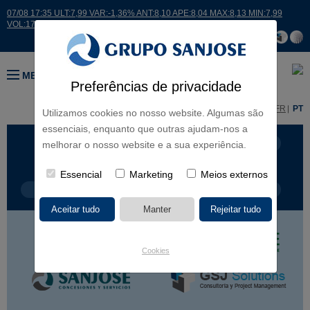
07/08 17:35 ULT:7,99 VAR:-1,36% ANT:8,10 APE:8,04 MAX:8,13 MIN:7,99
VOL:17664
MENU
Preferências de privacidade
ES
EN
FR
PT
Utilizamos cookies no nosso website. Algumas são
essenciais, enquanto que outras ajudam-nos a
LINHAS DE NEGÓCIO
CONTINENTES
melhorar o nosso website e a sua experiência.
Essencial
Marketing
Meios externos
TIPOLOGIA DE OBRA
NOME DO PROJETO
Cookies