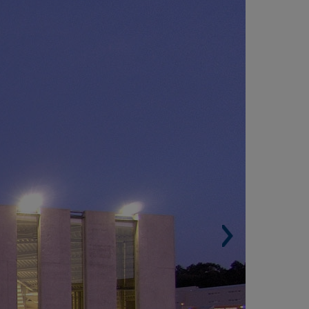
ALLADARES, VIGO (ESPANHA)
Área construída. 18.000 m².
Arquiteto. Alfonso Penela Fernández.