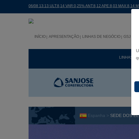
06/08 13:13 ULT:8,14 VAR:0,25% ANT:8,12 APE:8,03 MAX:8,14 
INÍCIO
APRESENTAÇÃO
LINHAS DE NEGÓCIO
GSJ NO
U
LINHAS D
q
Espanha >
SEDE DOS EL