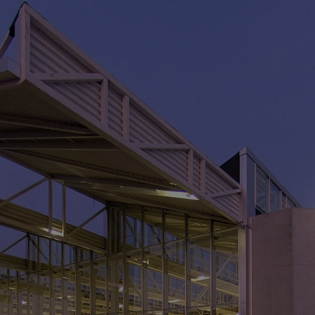
V
> 
> 