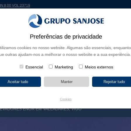
MIN:8,00 VOL:23719
 MUNDO
PROJETOS
ACIONISTAS E INVESTIDORES
INOVAÇÃO
RSC
RH
Preferências de privacidade
tilizamos cookies no nosso website. Algumas são essenciais, enquanto
E NEGÓCIO
ue outras ajudam-nos a melhorar o nosso website e a sua experiência.
CONTINENTES
TIPOLOGIA DE OBRA
NOME DO 
Essencial
Marketing
Meios externos
Cookies
EVADORES ENOR EM VALLADARES, VIGO
S