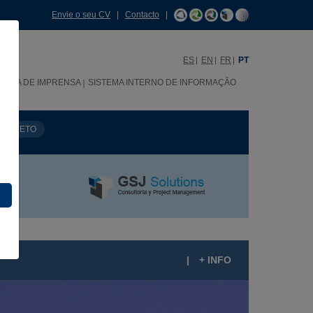
Envie o seu CV
|
Contacto
|
ES
EN
FR
PT
SALA DE IMPRENSA
SISTEMA INTERNO DE INFORMAÇÃO
PROJETO
|
+ INFO
EDE DOS ELEVADORES ENOR EM