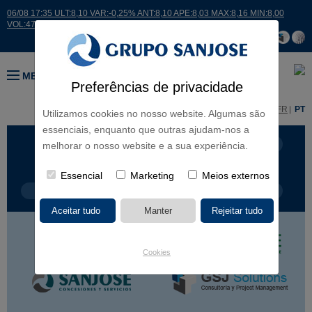
06/08 17:35 ULT:8,10 VAR:-0,25% ANT:8,10 APE:8,03 MAX:8,16 MIN:8,00
VOL:47811
MENU
Preferências de privacidade
ES
EN
FR
PT
Utilizamos cookies no nosso website. Algumas são
essenciais, enquanto que outras ajudam-nos a
LINHAS DE NEGÓCIO
CONTINENTES
melhorar o nosso website e a sua experiência.
Essencial
Marketing
Meios externos
TIPOLOGIA DE OBRA
NOME DO PROJETO
Cookies